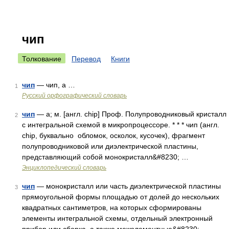
чип
Толкование
Перевод
Книги
чип
— чип, а …
1
Русский орфографический словарь
чип
— а; м. [англ. chip] Проф. Полупроводниковый кристалл
2
с интегральной схемой в микропроцессоре. * * * чип (англ.
chip, буквально обломок, осколок, кусочек), фрагмент
полупроводниковой или диэлектрической пластины,
представляющий собой монокристалл&#8230; …
Энциклопедический словарь
чип
— монокристалл или часть диэлектрической пластины
3
прямоугольной формы площадью от долей до нескольких
квадратных сантиметров, на которых сформированы
элементы интегральной схемы, отдельный электронный