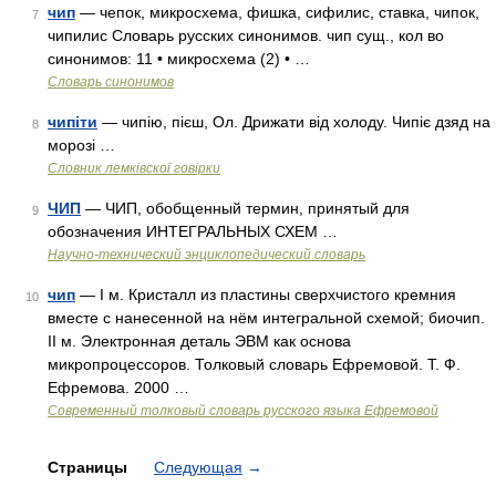
чип
— чепок, микросхема, фишка, сифилис, ставка, чипок,
7
чипилис Словарь русских синонимов. чип сущ., кол во
синонимов: 11 • микросхема (2) • …
Словарь синонимов
чипіти
— чипію, пієш, Ол. Дрижати від холоду. Чипіє дзяд на
8
морозі …
Словник лемківскої говірки
ЧИП
— ЧИП, обобщенный термин, принятый для
9
обозначения ИНТЕГРАЛЬНЫХ СХЕМ …
Научно-технический энциклопедический словарь
чип
— I м. Кристалл из пластины сверхчистого кремния
10
вместе с нанесенной на нём интегральной схемой; биочип.
II м. Электронная деталь ЭВМ как основа
микропроцессоров. Толковый словарь Ефремовой. Т. Ф.
Ефремова. 2000 …
Современный толковый словарь русского языка Ефремовой
Страницы
Следующая
→