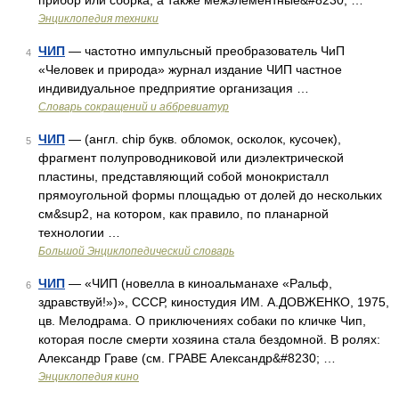
прибор или сборка, а также межэлементные&#8230; …
Энциклопедия техники
ЧИП
— частотно импульсный преобразователь ЧиП
4
«Человек и природа» журнал издание ЧИП частное
индивидуальное предприятие организация …
Словарь сокращений и аббревиатур
ЧИП
— (англ. chip букв. обломок, осколок, кусочек),
5
фрагмент полупроводниковой или диэлектрической
пластины, представляющий собой монокристалл
прямоугольной формы площадью от долей до нескольких
см&sup2, на котором, как правило, по планарной
технологии …
Большой Энциклопедический словарь
ЧИП
— «ЧИП (новелла в киноальманахе «Ральф,
6
здравствуй!»)», СССР, киностудия ИМ. А.ДОВЖЕНКО, 1975,
цв. Мелодрама. О приключениях собаки по кличке Чип,
которая после смерти хозяина стала бездомной. В ролях:
Александр Граве (см. ГРАВЕ Александр&#8230; …
Энциклопедия кино